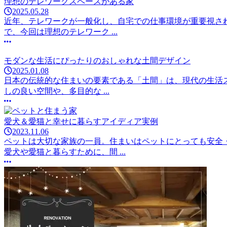
理想のテレワークスペースがある家
2025.05.28
近年、テレワークが一般化し、自宅での仕事環境が重要視さ
で、今回は理想のテレワーク ...
モダンな生活にぴったりのおしゃれな土間デザイン
2025.01.08
日本の伝統的な住まいの要素である「土間」は、現代の生活
しの良い空間や、多目的な ...
愛犬＆愛猫と幸せに暮らすアイディア実例
2023.11.06
ペットは大切な家族の一員。住まいはペットにとっても安全
愛犬や愛猫と暮らすために、間 ...