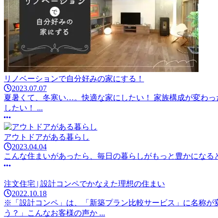
リノベーションで自分好みの家にする！
2023.07.07
夏暑くて、冬寒い…。快適な家にしたい！ 家族構成が変わっ
したい！ ...
アウトドアがある暮らし
2023.04.04
こんな住まいがあったら、毎日の暮らしがもっと豊かになる
注文住宅 | 設計コンペでかなえた理想の住まい
2022.10.18
※「設計コンペ」は、「新築プラン比較サービス」に名称が
う？」こんなお客様の声か ...