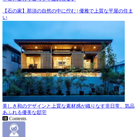
【石の家】那須の自然の中に佇む | 優雅で上質な平屋の住ま
い
美しき和のデザインと上質な素材感が織りなす非日常。気品
あふれる優美な邸宅
Contents