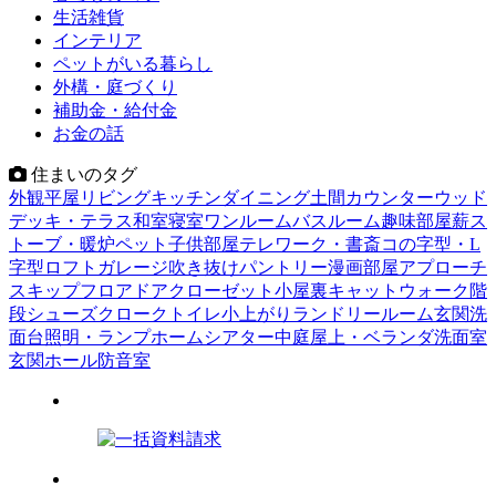
生活雑貨
インテリア
ペットがいる暮らし
外構・庭づくり
補助金・給付金
お金の話
住まいのタグ
外観
平屋
リビング
キッチン
ダイニング
土間
カウンター
ウッド
デッキ・テラス
和室
寝室
ワンルーム
バスルーム
趣味部屋
薪ス
トーブ・暖炉
ペット
子供部屋
テレワーク・書斎
コの字型・L
字型
ロフト
ガレージ
吹き抜け
パントリー
漫画部屋
アプローチ
スキップフロア
ドア
クローゼット
小屋裏
キャットウォーク
階
段
シューズクローク
トイレ
小上がり
ランドリールーム
玄関
洗
面台
照明・ランプ
ホームシアター
中庭
屋上・ベランダ
洗面室
玄関ホール
防音室