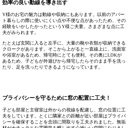
効率の良い動線を導き出す
Y様のお宅の魅力は動線や収納にもあります。以前のアパー
ト暮らしの際に使いにくい点や不便な点があったため、その
経験をいかしたかったというY様ご夫妻。さまざまな点に工
夫がみられます。
たとえば玄関に入ると左手に、大量の靴や衣類が収納できる
クロークがあります。そこから上がると一直線上に、洗面室
や浴室があるため、帰宅時にとても便利。その奥にLDKが
あるため、子どもが外遊びから帰宅したらそのまま手を洗っ
たり、足を洗ったりできるようになっています。
プライバシーを守るために窓の配置に工夫！
子ども部屋と主寝室は外からの視線を配慮し、窓の位置に工
夫をしています。とくに隣家との距離が近い部屋はプライバ
シーを確保することを念頭に間取りを工夫されました。無垢
材がナチュラルな雰囲気を醸し出す心地いい空間になりまし