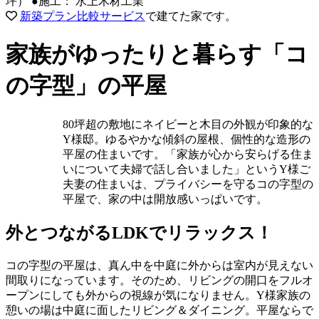
坪）
●施工： 水上木材工業
新築プラン比較サービス
で建てた家です。
家族がゆったりと暮らす「コ
の字型」の平屋
80坪超の敷地にネイビーと木目の外観が印象的な
Y様邸。ゆるやかな傾斜の屋根、個性的な造形の
平屋の住まいです。「家族が心から安らげる住ま
いについて夫婦で話し合いました」というY様ご
夫妻の住まいは、プライバシーを守るコの字型の
平屋で、家の中は開放感いっぱいです。
外とつながるLDKでリラックス！
コの字型の平屋は、真ん中を中庭に外からは室内が見えない
間取りになっています。そのため、リビングの開口をフルオ
ープンにしても外からの視線が気になりません。Y様家族の
憩いの場は中庭に面したリビング＆ダイニング。平屋ならで