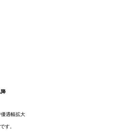
以降
で優遇幅拡大
点です。