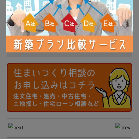
＼Share／