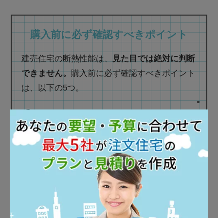
購入前に必ず確認すべきポイント
建売住宅の断熱性能は、
見た目では絶対に判断
できません。
購入前に必ず確認すべきポイント
は、以下の5つ。
UA値（断熱性能）
C値（気密性能）
断熱材の種類と施工方法
サッシ（窓）の性能
断熱等級（省エネ基準）
これらを押さえておけば、「買ってから寒かっ
た…」という後悔を防げます。