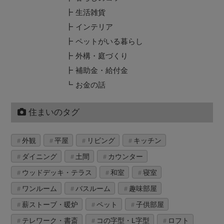
生活雑貨
インテリア
ペットがいる暮らし
外構・庭づくり
補助金・給付金
お金の話
住まいのタグ
外観
平屋
リビング
キッチン
ダイニング
土間
カウンター
ウッドデッキ・テラス
和室
寝室
ワンルーム
バスルーム
趣味部屋
薪ストーブ・暖炉
ペット
子供部屋
テレワーク・書斎
コの字型・L字型
ロフト