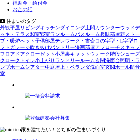
補助金・給付金
お金の話
住まいのタグ
外観
平屋
リビング
キッチン
ダイニング
土間
カウンター
ウッドデ
ッキ・テラス
和室
寝室
ワンルーム
バスルーム
趣味部屋
薪ストー
ブ・暖炉
ペット
子供部屋
テレワーク・書斎
コの字型・L字型
ロ
フト
ガレージ
吹き抜け
パントリー
漫画部屋
アプローチ
スキップ
フロア
ドア
クローゼット
小屋裏
キャットウォーク
階段
シューズ
クローク
トイレ
小上がり
ランドリールーム
玄関
洗面台
照明・ラ
ンプ
ホームシアター
中庭
屋上・ベランダ
洗面室
玄関ホール
防音
室
家を建てたい！とちぎの住まいづくり