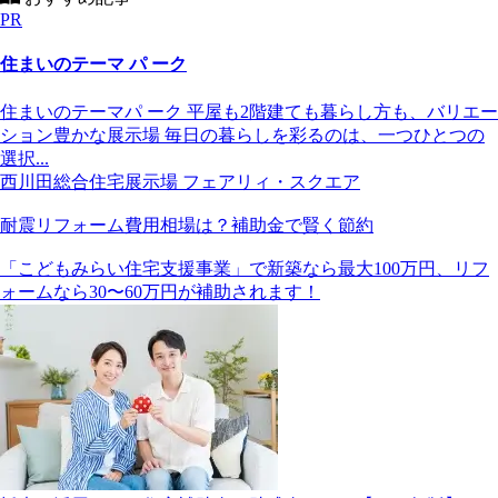
PR
住まいのテーマ パ ーク
住まいのテーマパ ーク 平屋も2階建ても暮らし方も、バリエー
ション豊かな展示場 毎日の暮らしを彩るのは、一つひとつの
選択...
西川田総合住宅展示場
フェアリィ・スクエア
耐震リフォーム費用相場は？補助金で賢く節約
「こどもみらい住宅支援事業」で新築なら最大100万円、リフ
ォームなら30〜60万円が補助されます！