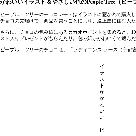
かわいいイラスト＆やさしい色のPeople Tree（ピ
ピープル・ツリーのチョコレートはイラストに惹かれて購入し
チョコの先駆けで、商品を買うことにより、途上国に住む人た
さらに、チョコの包み紙にあるカカオポイントを集めると、1
スト入りプレゼントがもらえたり。包み紙がかわいくて選んだ
ピープル・ツリーのチョコは、「ラディエンス ソース（宇都
イ
ラ
ス
ト
が
か
わ
い
い
！
ピ