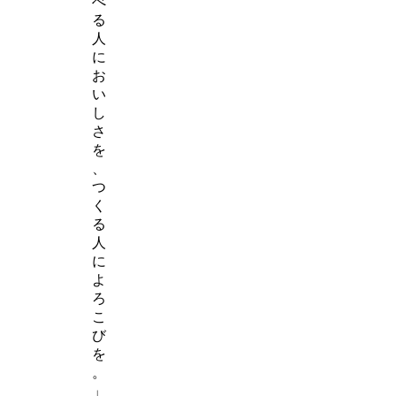
べ
る
人
に
お
い
し
さ
を
、
つ
く
る
人
に
よ
ろ
こ
び
を
。
」