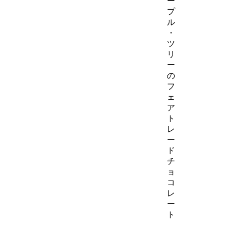
ー
プ
ル
・
ツ
リ
ー
の
フ
ェ
ア
ト
レ
ー
ド
チ
ョ
コ
レ
ー
ト