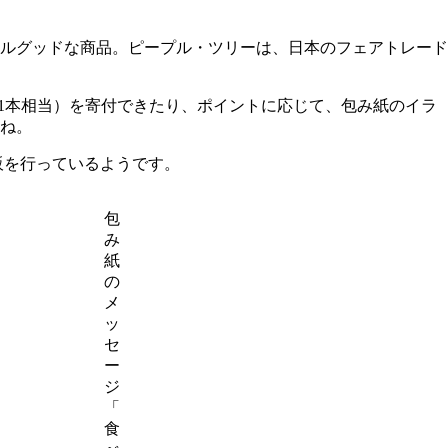
ルグッドな商品。ピープル・ツリーは、日本のフェアトレード
木1本相当）を寄付できたり、ポイントに応じて、包み紙のイラ
ね。
販を行っているようです。
包
み
紙
の
メ
ッ
セ
ー
ジ
「
食