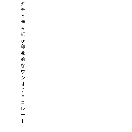
タ
チ
と
包
み
紙
が
印
象
的
な
ウ
シ
オ
チ
ョ
コ
レ
ー
ト