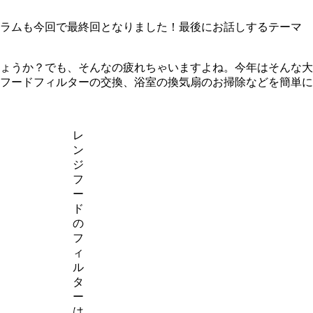
コラムも今回で最終回となりました！最後にお話しするテーマ
しょうか？でも、そんなの疲れちゃいますよね。今年はそんな大
フードフィルターの交換、浴室の換気扇のお掃除などを簡単に
レ
ン
ジ
フ
ー
ド
の
フ
ィ
ル
タ
ー
は