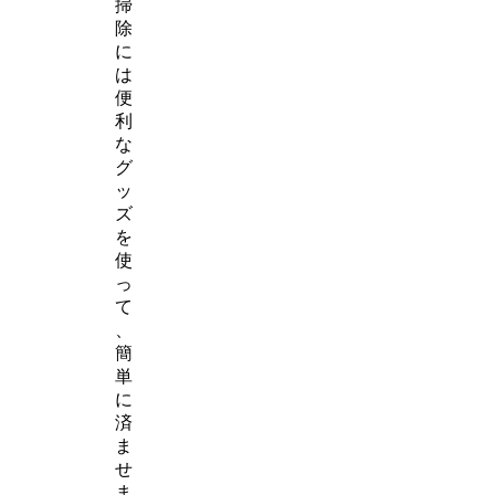
掃
除
に
は
便
利
な
グ
ッ
ズ
を
使
っ
て
、
簡
単
に
済
ま
せ
ま