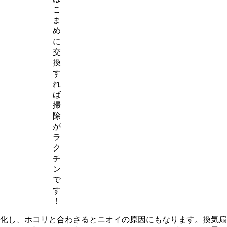
こ
ま
め
に
交
換
す
れ
ば
掃
除
が
ラ
ク
チ
ン
で
す
！
化し、ホコリと合わさるとニオイの原因にもなります。換気扇