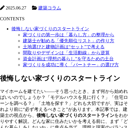
2025.06.27
建築コラム
CONTENTS
後悔しない家づくりのスタートライン
家づくりの第一歩は「暮らし方」の整理から
建築士が勧める「優先順位リスト」の作り方
土地選びと建物計画は“セット”で考える
間取りやデザインは「生活動線」から逆算
資金計画は“理想の暮らし”を守るための土台
家づくりを成功に導く「パートナー」の選び方
後悔しない家づくりのスタートライン
マイホームを建てたい——そう思ったとき、まず何から始めれ
ばいいのでしょうか？「モデルハウスを見に行く？」「住宅ロ
ーンを調べる？」「土地を探す？」どれも大切ですが、実はそ
れより前に“必ず考えるべきこと”があります。本記事では、建
築士の視点から、
後悔しない家づくりのスタートライン
をわか
りやすく解説。どんな家に住みたいかを考える前に、まず「ど
んな暮らしをしたいか」に焦点を当て、理想と現実のバランス