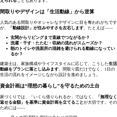
えられる
こともあります。
間取りやデザインは「生活動線」から逆算
人気のある間取りやオシャレなデザインに目を奪われがちです
が、
「動線設計」が住みやすさを左右します
。たとえば——
玄関からリビングまで直線でつながるか？
洗濯・干す・たたむ・収納の流れがスムーズか？
朝のトイレや洗面所の混雑を避けられる動線になってい
るか？
建築士は、家族構成やライフスタイルに応じて、こうした
生活
動線をプランに落とし込みます
。間取り図だけでなく、1日の
生活の流れをイメージしながら設計を進めましょう。
資金計画は“理想の暮らし”を守るための土台
家づくりでは、「いくら借りられるか」ではなく、
「無理なく
返せる金額」を基準に資金計画を立てること
が大切です。その
ためには——