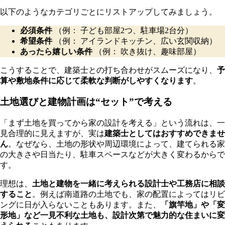
以下のようなカテゴリごとにリストアップしてみましょう。
必須条件
（例： 子ども部屋2つ、駐車場2台分）
希望条件
（例： アイランドキッチン、広い玄関収納）
あったら嬉しい条件
（例： 吹き抜け、趣味部屋）
こうすることで、建築士との打ち合わせがスムーズになり、
予
算や敷地条件に応じて柔軟な判断がしやすくなります
。
土地選びと建物計画は“セット”で考える
「まず土地を買ってから家の設計を考える」という流れは、一
見合理的に見えますが、実は
建築士としてはおすすめできませ
ん
。なぜなら、土地の形状や周辺環境によって、建てられる家
の大きさや日当たり、駐車スペースなどが大きく変わるからで
す。
理想は、
土地と建物を一緒に考えられる設計士や工務店に相談
すること
。例えば南道路の土地でも、家の配置によってはリビ
ングに日が入らないこともあります。また、
「旗竿地」や「変
形地」など一見不利な土地も、設計次第で魅力的な住まいに変