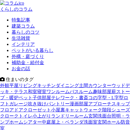
くらしのコラム
特集記事
建築コラム
暮らしのコツ
生活雑貨
インテリア
ペットがいる暮らし
外構・庭づくり
補助金・給付金
お金の話
住まいのタグ
外観
平屋
リビング
キッチン
ダイニング
土間
カウンター
ウッドデ
ッキ・テラス
和室
寝室
ワンルーム
バスルーム
趣味部屋
薪ストー
ブ・暖炉
ペット
子供部屋
テレワーク・書斎
コの字型・L字型
ロ
フト
ガレージ
吹き抜け
パントリー
漫画部屋
アプローチ
スキップ
フロア
ドア
クローゼット
小屋裏
キャットウォーク
階段
シューズ
クローク
トイレ
小上がり
ランドリールーム
玄関
洗面台
照明・ラ
ンプ
ホームシアター
中庭
屋上・ベランダ
洗面室
玄関ホール
防音
室