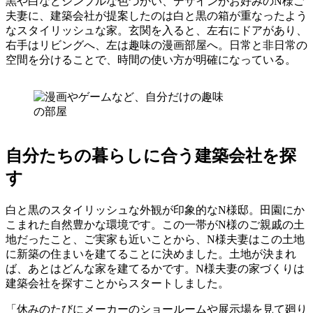
黒や白などシンプルな色づかい、デザインがお好みのN様ご
夫妻に、建築会社が提案したのは白と黒の箱が重なったよう
なスタイリッシュな家。玄関を入ると、左右にドアがあり、
右手はリビングへ、左は趣味の漫画部屋へ。日常と非日常の
空間を分けることで、時間の使い方が明確になっている。
自分たちの暮らしに合う建築会社を探
す
白と黒のスタイリッシュな外観が印象的なN様邸。田園にか
こまれた自然豊かな環境です。この一帯がN様のご親戚の土
地だったこと、ご実家も近いことから、N様夫妻はこの土地
に新築の住まいを建てることに決めました。土地が決まれ
ば、あとはどんな家を建てるかです。N様夫妻の家づくりは
建築会社を探すことからスタートしました。
「休みのたびにメーカーのショールームや展示場を見て廻り