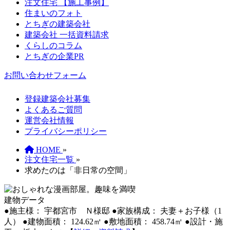
注文住宅 【施工事例】
住まいのフォト
とちぎの建築会社
建築会社 一括資料請求
くらしのコラム
とちぎの企業PR
お問い合わせフォーム
登録建築会社募集
よくあるご質問
運営会社情報
プライバシーポリシー
HOME
»
注文住宅一覧
»
求めたのは「非日常の空間」
建物データ
●施主様： 宇都宮市 Ｎ様邸
●家族構成： 夫妻＋お子様（1
人）
●建物面積： 124.62㎡
●敷地面積： 458.74㎡
●設計・施