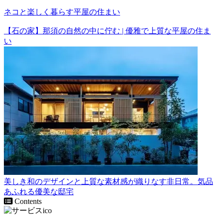
ネコと楽しく暮らす平屋の住まい
【石の家】那須の自然の中に佇む | 優雅で上質な平屋の住ま
い
美しき和のデザインと上質な素材感が織りなす非日常。気品
あふれる優美な邸宅
Contents