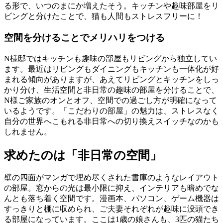
る形で、いつのまにか増えたそう。キッチンや趣味部屋をリ
ビングと分けたことで、猫も人間もストレスフリーに！
空間を分けることでメリハリをつける
N様邸ではキッチンも趣味の部屋もリビングから独立してい
ます。最近はリビングもダイニングもキッチンも一体化が好
まれる傾向がありますが、あえてリビングとキッチンをしっ
かり分け、生活空間と非日常の趣味の部屋を分けることで、
N様ご家族のオンとオフ、空間での過ごし方が明確になって
いるようです。「こだわりの部屋」の魅力は、ストレスなく
自分の世界へこもれる非日常への切り換えスイッチなのかも
しれません。
求めたのは「非日常の空間」
壁の四面がマンガで埋め尽くされた書庫のようなレイアウト
の部屋。窓からの光は最小限に抑え、インテリアも暗めでな
んとも落ち着く空間です。漫画本、パソコン、ゲーム機器は
すっきりと棚に収められ、ご夫妻それぞれが趣味に没頭でき
る部屋になっています。ここは1歳の娘さんも、3匹の猫たち