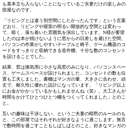
も基本立ち入らないことになっているご夫妻だけの楽しみの
部屋なのです。
「リビングとは違う別空間にしたかったんです」という言葉
どおり、リビングや寝室の明るい開放的な空間とは変わっ
て、暗く、落ち着いた雰囲気を演出しています。N様が要望
したのは本が焼けないように窓からの日差しを避けた空間、
パソコンの作業がしやすいテーブルと椅子、ゲーム機器のコ
ードをすっきりと収納できる造作棚、十分な数のコンセント
を設けることでした。
結果、窓は換気用に小さな高窓のみになり、パソコンスペー
ス、ゲームスペースが設けられました。コンセントの数も位
置も工夫しました。書棚はマンガの量、大きさに合わせ、頑
丈で、耐久性に優れた設計になっています。「リビング以上
にお金がかかっているかもしれませんね（笑）。大工さんが
時間をかけてひとつひとつ棚をつくってくれました」とのこ
と。
互いの趣味は干渉しない、というご夫妻の暗黙のルールのも
と、この部屋ではそれぞれが好きなように過ごします。無言
で数時間を過ごすこともしばしばとのこと。好きなマンガの