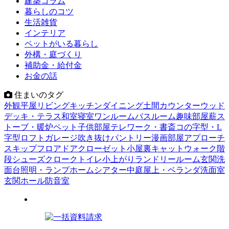
建築コラム
暮らしのコツ
生活雑貨
インテリア
ペットがいる暮らし
外構・庭づくり
補助金・給付金
お金の話
住まいのタグ
外観
平屋
リビング
キッチン
ダイニング
土間
カウンター
ウッド
デッキ・テラス
和室
寝室
ワンルーム
バスルーム
趣味部屋
薪ス
トーブ・暖炉
ペット
子供部屋
テレワーク・書斎
コの字型・L
字型
ロフト
ガレージ
吹き抜け
パントリー
漫画部屋
アプローチ
スキップフロア
ドア
クローゼット
小屋裏
キャットウォーク
階
段
シューズクローク
トイレ
小上がり
ランドリールーム
玄関
洗
面台
照明・ランプ
ホームシアター
中庭
屋上・ベランダ
洗面室
玄関ホール
防音室