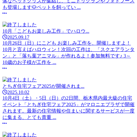
落なペットグッズが集結し、ミニドッグランやフォトブース
も登場します🐶ペットを飼ってい ...
10月「こどもお楽しみ工作」でハロウ...
2025.09.17
10月26日（日）にこども お楽しみ工作を、開催しますよ！
10月と言えばハロウィン！次回の工作は、「スクエアランタ
ン」と「落ち葉アニマル」が作れるよ！参加無料です♪ 3～
10歳のお子様が工作を ...
とちぎ住宅フェア2025が開催されま...
2025.10.02
10月4日（土）・5日（日）の2日間、栃木県内最大級の住宅
イベント「とちぎ住宅フェア2025」がマロニエプラザで開催
されます。最新の住宅情報や住まいに関するサービスが一度
に集まる、とても貴重 ...