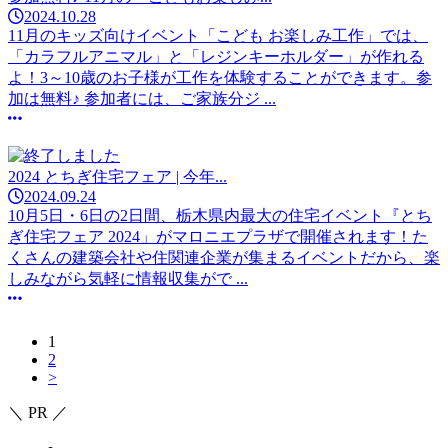
2024.10.28
11月のキッズ向けイベント「こども お楽しみ工作」では、
「カラフルアニマル」と「レジンキーホルダー」が作れる
よ！3～10歳のお子様が工作を体験することができます。参
加は無料♪ 参加者には、ご家族分ジ ...
2024 とちぎ住宅フェア | 今年...
2024.09.24
10月5日・6日の2日間、栃木県内最大の住宅イベント『とち
ぎ住宅フェア 2024」がマロニエプラザで開催されます！た
くさんの建築会社や住関連企業が集まるイベントだから、楽
しみながら気軽に情報収集がで ...
1
2
>
＼ PR ／