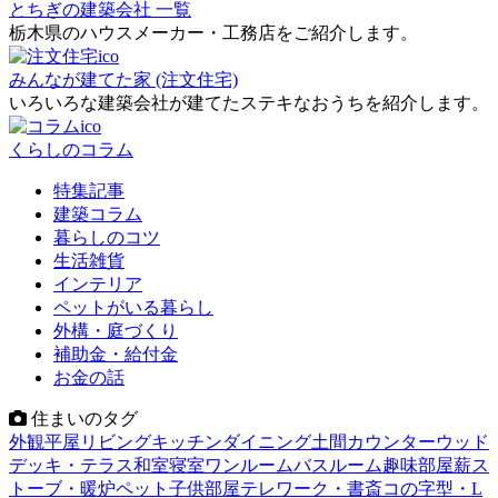
とちぎの建築会社 一覧
栃木県のハウスメーカー・工務店をご紹介します。
みんなが建てた家 (注文住宅)
いろいろな建築会社が建てたステキなおうちを紹介します。
くらしのコラム
特集記事
建築コラム
暮らしのコツ
生活雑貨
インテリア
ペットがいる暮らし
外構・庭づくり
補助金・給付金
お金の話
住まいのタグ
外観
平屋
リビング
キッチン
ダイニング
土間
カウンター
ウッド
デッキ・テラス
和室
寝室
ワンルーム
バスルーム
趣味部屋
薪ス
トーブ・暖炉
ペット
子供部屋
テレワーク・書斎
コの字型・L