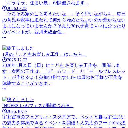
「キラキラ、住まい展」が開催されます...
2026.03.02
「そろそろ家のこと考えたいな…」そう思いながらも、毎日
の育児や家事に追われて何から始めたらいいのか分からない
ままになっていませんか？そんな30代子育てママにぴったり
のイベントが、西川田総合住 ...
1月の「こどもお楽しみ工作」はこちら...
2025.12.03
2026年1月25日（日）にこども お楽しみ工作を、開催しま
す！次回の工作は、「ビームソード」と「モールブレスレッ
ト」が作れるよ！参加無料です♪ 3～10歳のお子様が工作を
体験することができま ...
INUFES いぬフェスが開催されま...
2025.10.17
宇都宮市のフェアリィ・スクエアで、ペットと暮らす住まい
の魅力を体感できるイベントを開催！人気店のフードやお洒