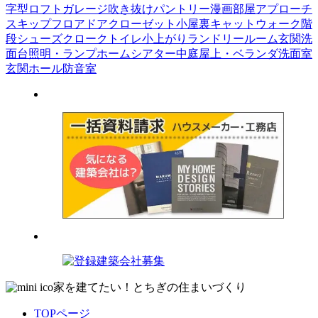
字型
ロフト
ガレージ
吹き抜け
パントリー
漫画部屋
アプローチ
スキップフロア
ドア
クローゼット
小屋裏
キャットウォーク
階
段
シューズクローク
トイレ
小上がり
ランドリールーム
玄関
洗
面台
照明・ランプ
ホームシアター
中庭
屋上・ベランダ
洗面室
玄関ホール
防音室
家を建てたい！とちぎの住まいづくり
TOPページ