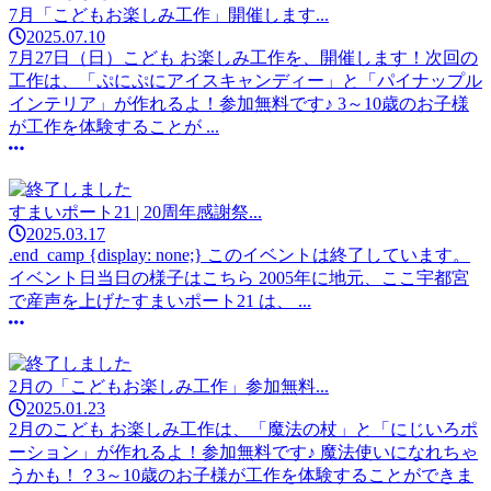
7月「こどもお楽しみ工作」開催します...
2025.07.10
7月27日（日）こども お楽しみ工作を、開催します！次回の
工作は、「ぷにぷにアイスキャンディー」と「パイナップル
インテリア」が作れるよ！参加無料です♪ 3～10歳のお子様
が工作を体験することが ...
すまいポート21 | 20周年感謝祭...
2025.03.17
.end_camp {display: none;} このイベントは終了しています。
イベント日当日の様子はこちら 2005年に地元、ここ宇都宮
で産声を上げたすまいポート21 は、 ...
2月の「こどもお楽しみ工作」参加無料...
2025.01.23
2月のこども お楽しみ工作は、「魔法の杖」と「にじいろポ
ーション」が作れるよ！参加無料です♪ 魔法使いになれちゃ
うかも！？3～10歳のお子様が工作を体験することができま