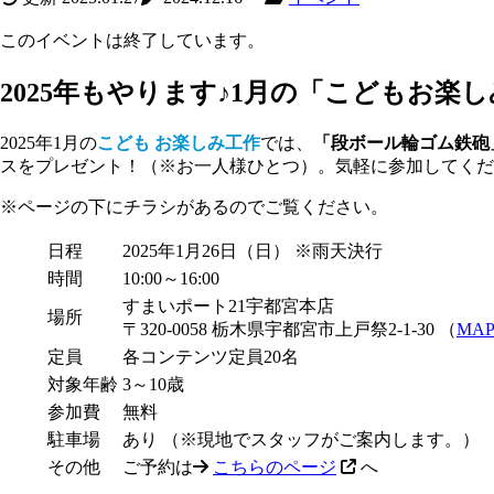
このイベントは終了しています。
2025年もやります♪1月の「こどもお楽
2025年1月の
こども お楽しみ工作
では、
「段ボール輪ゴム鉄砲
スをプレゼント！（※お一人様ひとつ）。気軽に参加してくだ
※ページの下にチラシがあるのでご覧ください。
日程
2025年1月26日（日） ※雨天決行
時間
10:00～16:00
すまいポート21宇都宮本店
場所
〒320-0058 栃木県宇都宮市上戸祭2-1-30 （
MA
定員
各コンテンツ定員20名
対象年齢
3～10歳
参加費
無料
駐車場
あり （※現地でスタッフがご案内します。）
その他
ご予約は
こちらのページ
へ