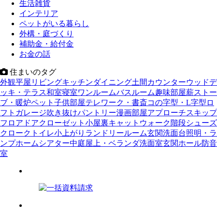
生活雑貨
インテリア
ペットがいる暮らし
外構・庭づくり
補助金・給付金
お金の話
住まいのタグ
外観
平屋
リビング
キッチン
ダイニング
土間
カウンター
ウッドデ
ッキ・テラス
和室
寝室
ワンルーム
バスルーム
趣味部屋
薪ストー
ブ・暖炉
ペット
子供部屋
テレワーク・書斎
コの字型・L字型
ロ
フト
ガレージ
吹き抜け
パントリー
漫画部屋
アプローチ
スキップ
フロア
ドア
クローゼット
小屋裏
キャットウォーク
階段
シューズ
クローク
トイレ
小上がり
ランドリールーム
玄関
洗面台
照明・ラ
ンプ
ホームシアター
中庭
屋上・ベランダ
洗面室
玄関ホール
防音
室