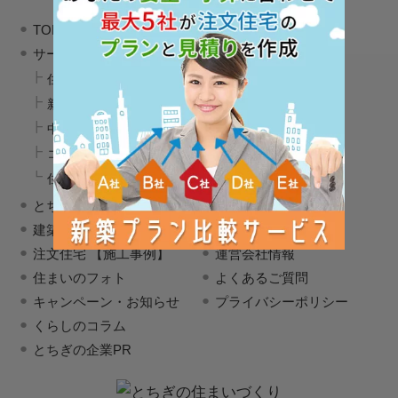
TOPページ
サービス
住まいづくりサービス各種
新築プラン比較サービスとは
中古住宅購入＋リノベーション
コンシェルジュサービス
住まいづくり無料相談申込み
とちぎの建築会社 一覧
登録建築会社募集
建築会社 一括資料請求
お問い合わせ
注文住宅 【施工事例】
運営会社情報
住まいのフォト
よくあるご質問
キャンペーン・お知らせ
プライバシーポリシー
くらしのコラム
とちぎの企業PR