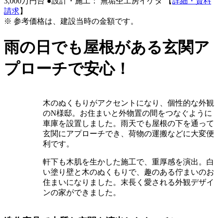
3,000万円台
●設計・施工： 無垢杢工房イケダ
【
詳細・資料
請求
】
※ 参考価格は、建設当時の金額です。
雨の日でも屋根がある玄関ア
プローチで安心！
木のぬくもりがアクセントになり、個性的な外観
のN様邸。お住まいと外物置の間をつなぐように
車庫を設置しました。雨天でも屋根の下を通って
玄関にアプローチでき、荷物の運搬などに大変便
利です。
軒下も木肌を生かした施工で、重厚感を演出。白
い塗り壁と木のぬくもりで、趣のある佇まいのお
住まいになりました。末長く愛される外観デザイ
ンの家ができました。