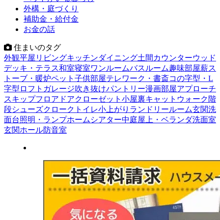
外構・庭づくり
補助金・給付金
お金の話
住まいのタグ
外観
平屋
リビング
キッチン
ダイニング
土間
カウンター
ウッド
デッキ・テラス
和室
寝室
ワンルーム
バスルーム
趣味部屋
薪ス
トーブ・暖炉
ペット
子供部屋
テレワーク・書斎
コの字型・L
字型
ロフト
ガレージ
吹き抜け
パントリー
漫画部屋
アプローチ
スキップフロア
ドア
クローゼット
小屋裏
キャットウォーク
階
段
シューズクローク
トイレ
小上がり
ランドリールーム
玄関
洗
面台
照明・ランプ
ホームシアター
中庭
屋上・ベランダ
洗面室
玄関ホール
防音室