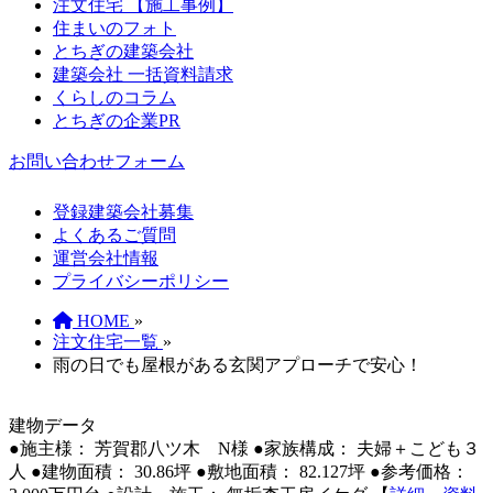
注文住宅 【施工事例】
住まいのフォト
とちぎの建築会社
建築会社 一括資料請求
くらしのコラム
とちぎの企業PR
お問い合わせフォーム
登録建築会社募集
よくあるご質問
運営会社情報
プライバシーポリシー
HOME
»
注文住宅一覧
»
雨の日でも屋根がある玄関アプローチで安心！
建物データ
●施主様： 芳賀郡八ツ木 N様
●家族構成： 夫婦＋こども３
人
●建物面積： 30.86坪
●敷地面積： 82.127坪
●参考価格：