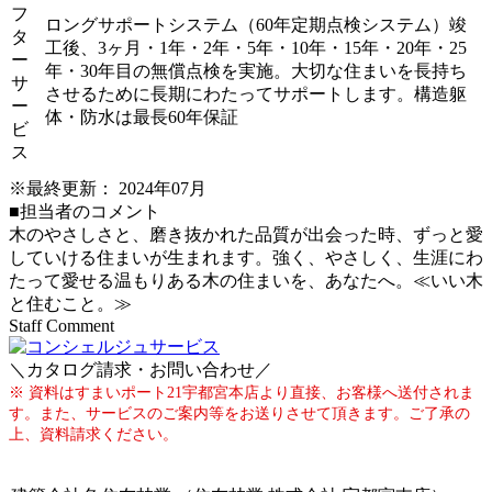
フ
ロングサポートシステム（60年定期点検システム）竣
タ
工後、3ヶ月・1年・2年・5年・10年・15年・20年・25
ー
年・30年目の無償点検を実施。大切な住まいを長持ち
サ
させるために長期にわたってサポートします。構造躯
ー
体・防水は最長60年保証
ビ
ス
※最終更新：
2024年07月
■担当者のコメント
木のやさしさと、磨き抜かれた品質が出会った時、ずっと愛
していける住まいが生まれます。強く、やさしく、生涯にわ
たって愛せる温もりある木の住まいを、あなたへ。≪いい木
と住むこと。≫
Staff Comment
＼カタログ請求・お問い合わせ／
※ 資料はすまいポート21宇都宮本店より直接、お客様へ送付されま
す。また、サービスのご案内等をお送りさせて頂きます。ご了承の
上、資料請求ください。