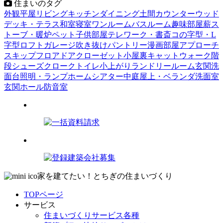
住まいのタグ
外観
平屋
リビング
キッチン
ダイニング
土間
カウンター
ウッド
デッキ・テラス
和室
寝室
ワンルーム
バスルーム
趣味部屋
薪ス
トーブ・暖炉
ペット
子供部屋
テレワーク・書斎
コの字型・L
字型
ロフト
ガレージ
吹き抜け
パントリー
漫画部屋
アプローチ
スキップフロア
ドア
クローゼット
小屋裏
キャットウォーク
階
段
シューズクローク
トイレ
小上がり
ランドリールーム
玄関
洗
面台
照明・ランプ
ホームシアター
中庭
屋上・ベランダ
洗面室
玄関ホール
防音室
家を建てたい！とちぎの住まいづくり
TOPページ
サービス
住まいづくりサービス各種