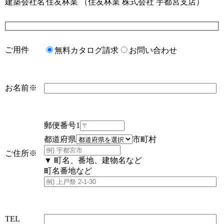
建築会社名
住友林業
（住友林業 株式会社 宇都宮支店）
ご用件
無料カタログ請求
お問い合わせ
お名前
※
郵便番号1
都道府県
市町村
ご住所
※
▼ 町名、番地、建物名など
町名番地など
TEL