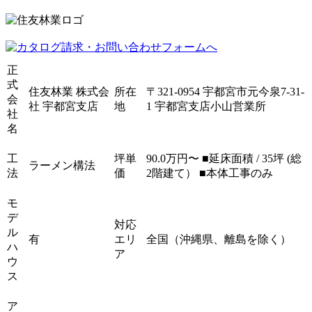
正
式
住友林業 株式会
所在
〒321-0954 宇都宮市元今泉7-31-
会
社 宇都宮支店
地
1 宇都宮支店小山営業所
社
名
工
坪単
90.0万円〜 ■延床面積 / 35坪 (総
ラーメン構法
法
価
2階建て） ■本体工事のみ
モ
デ
対応
ル
有
エリ
全国（沖縄県、離島を除く）
ハ
ア
ウ
ス
ア