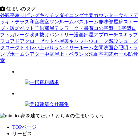
住まいのタグ
外観
平屋
リビング
キッチン
ダイニング
土間
カウンター
ウッドデ
ッキ・テラス
和室
寝室
ワンルーム
バスルーム
趣味部屋
薪ストー
ブ・暖炉
ペット
子供部屋
テレワーク・書斎
コの字型・L字型
ロ
フト
ガレージ
吹き抜け
パントリー
漫画部屋
アプローチ
スキップ
フロア
ドア
クローゼット
小屋裏
キャットウォーク
階段
シューズ
クローク
トイレ
小上がり
ランドリールーム
玄関
洗面台
照明・ラ
ンプ
ホームシアター
中庭
屋上・ベランダ
洗面室
玄関ホール
防音
室
家を建てたい！とちぎの住まいづくり
TOPページ
サービス